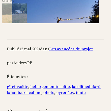
Publié
12 mai 2021
dans
Les avancées du projet
par
AudreyPB
Étiquettes :
gîteinsolite
, 
hebergementinsolite
, 
lacollinedefard
, 
lahautsurlacolline
, 
photo
, 
pyrénées
, 
tente